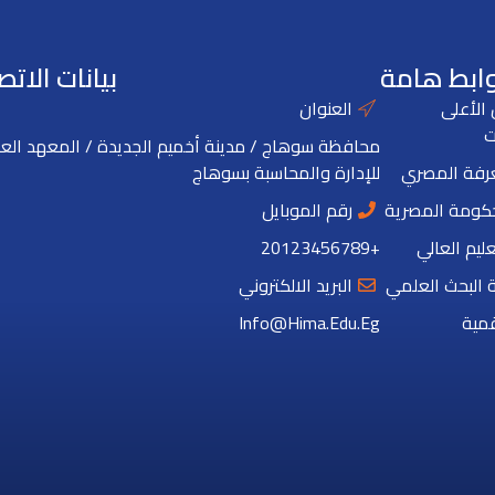
ابط هامة
بيانات الاتص
الأعلى
العنوان
ت
محافظة سوهاج / مدينة أخميم الجديدة / المعهد العا
عرفة المصري
للإدارة والمحاسبة بسوهاج
حكومة المصرية
رقم الموبايل
عليم العالي
+20123456789
 البحث العلمي
البريد الالكتروني
قمية
Info@hima.edu.eg