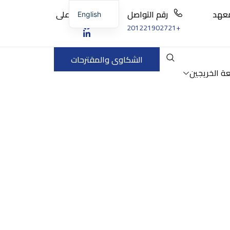
لمعهد
رقم التواصل
تابعنا على
English
+201221902721
الشكاوى والمقترحات
عة الخريجين