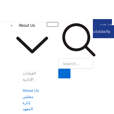
Skip
to
content
About Us
الشكاوى
والمقترحات
القيادات
الإدارية
About Us
مجلس
إدارة
المعهد