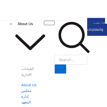
Skip
to
content
About Us
الشكاوى
والمقترحات
القيادات
الإدارية
About Us
مجلس
إدارة
المعهد