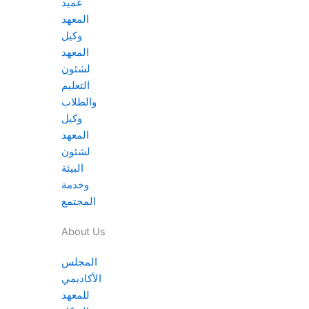
عميد
المؤتمر الطلابي والتوظيفي الأول للعام الجامعي 2025-2026
المعهد
وكيل
المعهد
لشئون
التعليم
والطلاب
وكيل
المعهد
لشئون
This is title
Read More
البيئة
وخدمة
المجتمع
About Us
المجلس
الأكاديمي
للمعهد