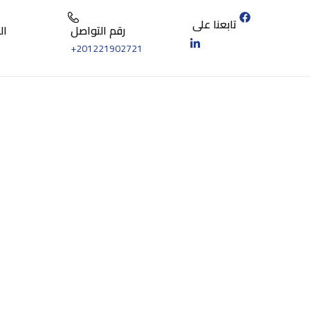
تابعنا على
رقم التواصل
ال
+201221902721