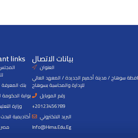
بيانات الاتصال
nt links
العنوان
المجلس 
لل
فظة سوهاج / مدينة أخميم الجديدة / المعهد العالي
للإدارة والمحاسبة بسوهاج
بنك المعرفة 
رقم الموبايل
بوابة الحكومة 
+20123456789
وزارة التعلي
البريد الالكتروني
أكاديمية البحث
Info@hima.edu.eg
مصر ا