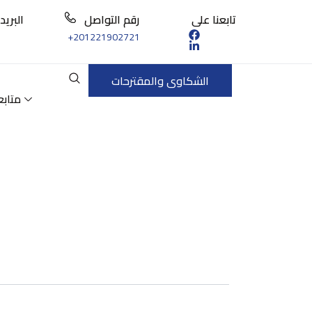
تابعنا على
رقم التواصل
البريد
+201221902721
الشكاوى والمقترحات
متابع