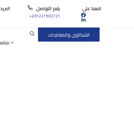
تابعنا على
رقم التواصل
البريد
+201221902721
الشكاوى والمقترحات
متابع