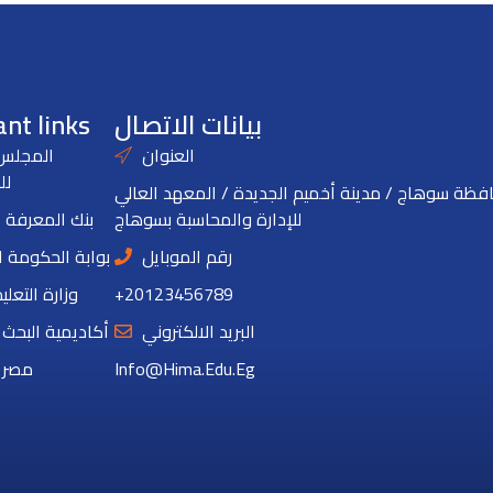
بيانات الاتصال
nt links
العنوان
المجلس 
لل
فظة سوهاج / مدينة أخميم الجديدة / المعهد العالي
للإدارة والمحاسبة بسوهاج
بنك المعرفة 
رقم الموبايل
بوابة الحكومة 
+20123456789
وزارة التعلي
البريد الالكتروني
أكاديمية البحث
Info@hima.edu.eg
مصر ا