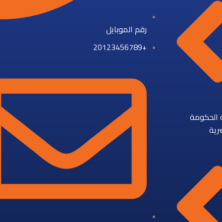
رقم الموبايل
+20123456789
ة الحكومة
رية