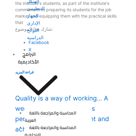
الهيكل
the institute's students, as part of the institute's
التنظيمي
commitment to preparing its students for the job
الجهاز
market and equipping them with the practical skills
that
الإداري
شارك هذا الموضوع:
اللوائح
الدراسية
Facebook
X
البرامج
الأكاديمية
قراءة المزيد
Quality is a way of working… A
weekly meeting to discuss
المحاسبة والمراجعة باللغة
performance improvement and
العربية
المحاسبة والمراجعة باللغة
achieving organizational
الانجليزية