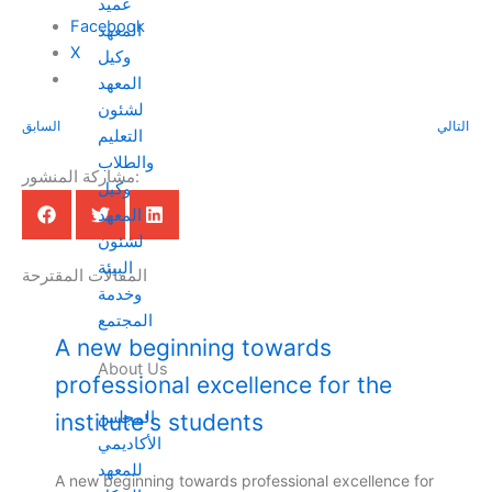
عميد
Facebook
المعهد
X
وكيل
المعهد
لشئون
التالي
السابق
التعليم
والطلاب
مشاركة المنشور:
وكيل
المعهد
لشئون
البيئة
المقالات المقترحة
وخدمة
المجتمع
A new beginning towards
About Us
professional excellence for the
المجلس
institute's students
الأكاديمي
للمعهد
A new beginning towards professional excellence for