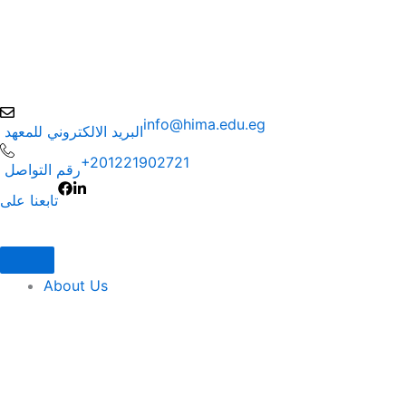
info@hima.edu.eg
البريد الالكتروني للمعهد
+201221902721
رقم التواصل
تابعنا على
About Us